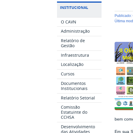
INSTITUCIONAL
publicado
:
O CAVN
última mo
Administração
Relatório de
Gestão
Infraestrutura
Localização
Cursos
Documentos
Institucionais
Relatório Setorial
Comissão
Estatuinte do
CCHSA
bem como 
Desenvolvimento
das Atividades
Em sua S