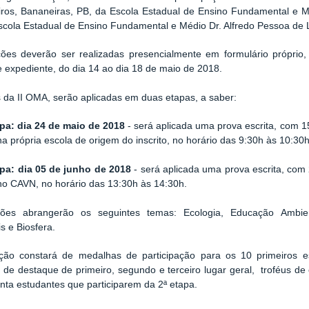
iros, Bananeiras, PB, da Escola Estadual de Ensino Fundamental e 
scola Estadual de Ensino Fundamental e Médio Dr. Alfredo Pessoa de 
ções deverão ser realizadas presencialmente em formulário próprio,
e expediente, do dia 14 ao dia 18 de maio de 2018.
 da II OMA, serão aplicadas em duas etapas, a saber:
apa: dia 24 de maio de 2018
- será aplicada uma prova escrita, com 15
na própria escola de origem do inscrito, no horário das 9:30h às 10:30h
apa: dia 05 de junho de 2018
- será aplicada uma prova escrita, com 2
no CAVN, no horário das 13:30h às 14:30h.
ões abrangerão os seguintes temas: Ecologia, Educação Ambient
s e Biosfera.
ção constará de medalhas de participação para os 10 primeiros es
de destaque de primeiro, segundo e terceiro lugar geral, troféus de
inta estudantes que participarem da 2ª etapa.