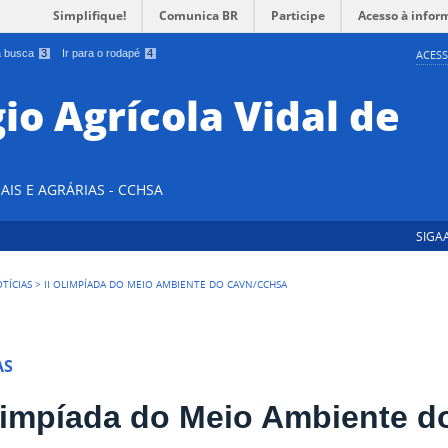
Simplifique!
Comunica BR
Participe
Acesso à infor
 a busca
3
Ir para o rodapé
4
ACESS
io Agrícola Vidal de
AIS E AGRÁRIAS - CCHSA
SIGA
TÍCIAS
>
II OLIMPÍADA DO MEIO AMBIENTE DO CAVN/CCHSA
AS
Olimpíada do Meio Ambiente