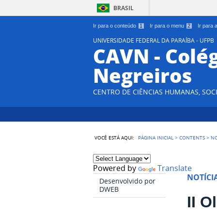
BRASIL
Ir para o conteúdo
1
Ir para o menu
2
Ir para
UNIVERSIDADE FEDERAL DA PARAÍBA - UFPB
CAVN - Colég
Negreiros
CENTRO DE CIÊNCIAS HUMANAS, SOCI
VOCÊ ESTÁ AQUI:
PÁGINA INICIAL
>
CONTENTS
>
NO
Powered by
Translate
NOTÍCI
Desenvolvido por
DWEB
II 