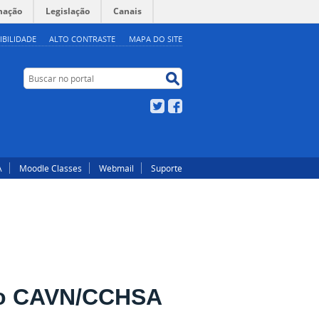
mação
Legislação
Canais
IBILIDADE
ALTO CONTRASTE
MAPA DO SITE
Buscar no portal
Buscar no portal
Twitter
Facebook
A
Moodle Classes
Webmail
Suporte
 do CAVN/CCHSA