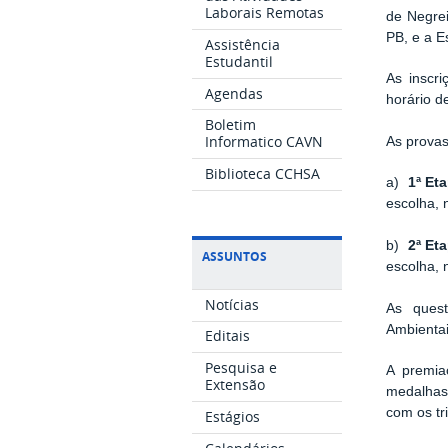
Laborais Remotas
de Negre
PB, e a E
Assistência
Estudantil
As inscri
Agendas
horário d
Boletim
Informatico CAVN
As provas
Biblioteca CCHSA
a)
1ª Et
escolha, 
b)
2ª Et
ASSUNTOS
escolha, 
Notícias
As quest
Ambientai
Editais
Pesquisa e
A premia
Extensão
medalhas 
com os tr
Estágios