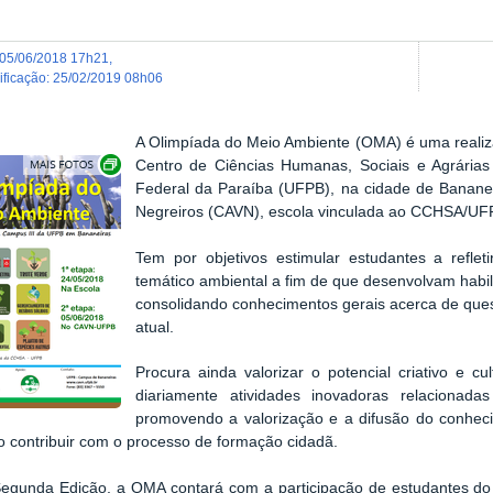
05/06/2018 17h21
,
dificação
:
25/02/2019 08h06
A Olimpíada do Meio Ambiente (OMA) é uma reali
Exibir carrossel de imagens
Centro de Ciências Humanas, Sociais e Agrária
Federal da Paraíba (UFPB), na cidade de Bananeir
Negreiros (CAVN), escola vinculada ao CCHSA/UF
Tem por objetivos estimular estudantes a refleti
temático ambiental a fim de que desenvolvam habi
consolidando conhecimentos gerais acerca de que
atual.
Procura ainda valorizar o potencial criativo e c
diariamente atividades inovadoras relaciona
promovendo a valorização e a difusão do conhecime
contribuir com o processo de formação cidadã.
egunda Edição, a OMA contará com a participação de estudantes do 