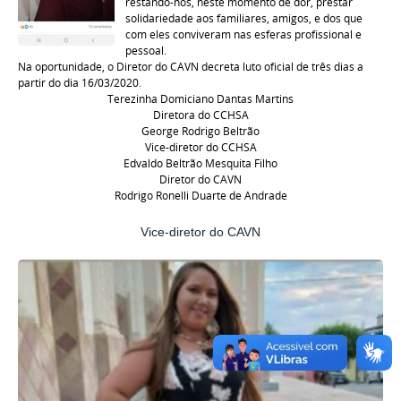
restando-nos, neste momento de dor, prestar
solidariedade aos familiares, amigos, e dos que
com eles conviveram nas esferas profissional e
pessoal.
Na oportunidade, o Diretor do CAVN decreta luto oficial de três dias a
partir do dia 16/03/2020.
Terezinha Domiciano Dantas Martins
Diretora do CCHSA
George Rodrigo Beltrão
Vice-diretor do CCHSA
Edvaldo Beltrão Mesquita Filho
Diretor do CAVN
Rodrigo Ronelli Duarte de Andrade
Vice-diretor do CAVN