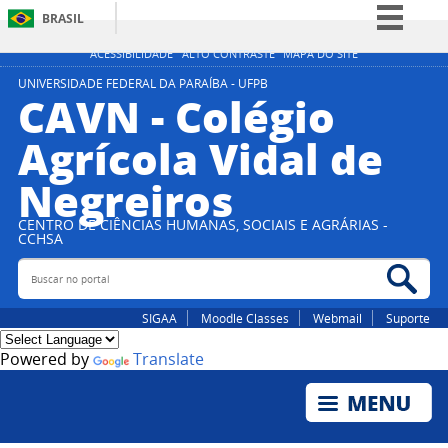
BRASIL
Simplifique!
ACESSIBILIDADE
ALTO CONTRASTE
MAPA DO SITE
Comunica BR
UNIVERSIDADE FEDERAL DA PARAÍBA - UFPB
CAVN - Colégio
Participe
Agrícola Vidal de
Acesso à informação
Negreiros
Legislação
Canais
CENTRO DE CIÊNCIAS HUMANAS, SOCIAIS E AGRÁRIAS -
CCHSA
Buscar no portal
Bus
SIGAA
Moodle Classes
Webmail
Suporte
Powered by
Translate