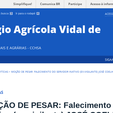
Simplifique!
Comunica BR
Participe
Acesso à infor
 a busca
3
Ir para o rodapé
4
ACESS
io Agrícola Vidal de
AIS E AGRÁRIAS - CCHSA
SIGA
TÍCIAS
>
MOÇÃO DE PESAR: FALECIMENTO DO SERVIDOR INATIVO (EX-VIGILANTE) JOSÉ COELH
AS
ÃO DE PESAR: Falecimento 