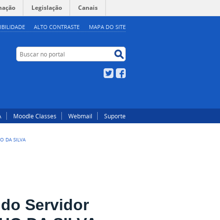
mação
Legislação
Canais
IBILIDADE
ALTO CONTRASTE
MAPA DO SITE
Buscar no portal
Buscar no portal
Twitter
Facebook
A
Moodle Classes
Webmail
Suporte
O DA SILVA
do Servidor