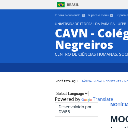
BRASIL
Ir para o conteúdo
1
Ir para o menu
2
Ir para
UNIVERSIDADE FEDERAL DA PARAÍBA - UFPB
CAVN - Colég
Negreiros
CENTRO DE CIÊNCIAS HUMANAS, SOCI
VOCÊ ESTÁ AQUI:
PÁGINA INICIAL
>
CONTENTS
>
NO
Powered by
Translate
NOTÍCI
Desenvolvido por
DWEB
MOÇ