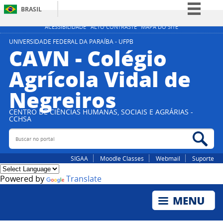
BRASIL
Simplifique!
ACESSIBILIDADE
ALTO CONTRASTE
MAPA DO SITE
Comunica BR
UNIVERSIDADE FEDERAL DA PARAÍBA - UFPB
CAVN - Colégio
Participe
Agrícola Vidal de
Acesso à informação
Negreiros
Legislação
Canais
CENTRO DE CIÊNCIAS HUMANAS, SOCIAIS E AGRÁRIAS -
CCHSA
Buscar no portal
Bus
SIGAA
Moodle Classes
Webmail
Suporte
Powered by
Translate