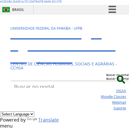
ACESSIBILIDADE
ALTO CONTRASTE
MAPA DO SITE
BRASIL
Simplifique!
CAVN - Colégio
Comunica BR
UNIVERSIDADE FEDERAL DA PARAÍBA - UFPB
Participe
Agrícola Vidal de
Acesso à informação
Negreiros
Legislação
CENTRO DE CIÊNCIAS HUMANAS, SOCIAIS E AGRÁRIAS -
Canais
CCHSA
Buscar no portal
Buscar no portal
SIGAA
Moodle Classes
Webmail
Suporte
Powered by
Translate
menu