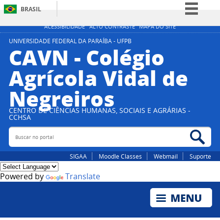
BRASIL
Simplifique!
ACESSIBILIDADE
ALTO CONTRASTE
MAPA DO SITE
Comunica BR
UNIVERSIDADE FEDERAL DA PARAÍBA - UFPB
CAVN - Colégio
Participe
Agrícola Vidal de
Acesso à informação
Negreiros
Legislação
Canais
CENTRO DE CIÊNCIAS HUMANAS, SOCIAIS E AGRÁRIAS -
CCHSA
Buscar no portal
Bus
SIGAA
Moodle Classes
Webmail
Suporte
Powered by
Translate