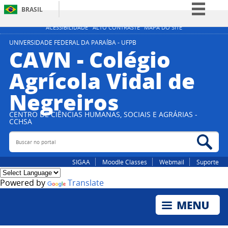
BRASIL
Simplifique!
ACESSIBILIDADE
ALTO CONTRASTE
MAPA DO SITE
Comunica BR
UNIVERSIDADE FEDERAL DA PARAÍBA - UFPB
CAVN - Colégio
Participe
Agrícola Vidal de
Acesso à informação
Negreiros
Legislação
Canais
CENTRO DE CIÊNCIAS HUMANAS, SOCIAIS E AGRÁRIAS -
CCHSA
Buscar no portal
Bus
SIGAA
Moodle Classes
Webmail
Suporte
Powered by
Translate