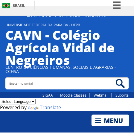
BRASIL
Simplifique!
ACESSIBILIDADE
ALTO CONTRASTE
MAPA DO SITE
Comunica BR
UNIVERSIDADE FEDERAL DA PARAÍBA - UFPB
CAVN - Colégio
Participe
Agrícola Vidal de
Acesso à informação
Negreiros
Legislação
Canais
CENTRO DE CIÊNCIAS HUMANAS, SOCIAIS E AGRÁRIAS -
CCHSA
Buscar no portal
Bus
SIGAA
Moodle Classes
Webmail
Suporte
Powered by
Translate