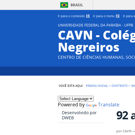
BRASIL
Ir para o conteúdo
1
Ir para o menu
2
Ir para
UNIVERSIDADE FEDERAL DA PARAÍBA - UFPB
CAVN - Colég
Negreiros
CENTRO DE CIÊNCIAS HUMANAS, SOCI
VOCÊ ESTÁ AQUI:
PÁGINA INICIAL
>
CONTENTS
>
IM
Powered by
Translate
92 
Desenvolvido por
DWEB
por
CAVN