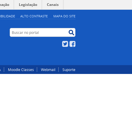
mação
Legislação
Canais
IBILIDADE
ALTO CONTRASTE
MAPA DO SITE
Buscar no portal
Buscar no portal
Twitter
Facebook
A
Moodle Classes
Webmail
Suporte