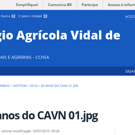
Simplifique!
Comunica BR
Participe
Acesso à infor
 a busca
3
Ir para o rodapé
4
ACESS
io Agrícola Vidal de
AIS E AGRÁRIAS - CCHSA
SIGA
AGENS
>
NOTÍCIAS
>
2016
>
92 ANOS DO CAVN 01.JPG
anos do CAVN 01.jpg
—
última modificação
18/07/2016 15h26