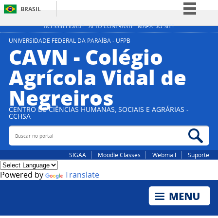
BRASIL
Simplifique!
ACESSIBILIDADE
ALTO CONTRASTE
MAPA DO SITE
Comunica BR
UNIVERSIDADE FEDERAL DA PARAÍBA - UFPB
CAVN - Colégio
Participe
Agrícola Vidal de
Acesso à informação
Negreiros
Legislação
Canais
CENTRO DE CIÊNCIAS HUMANAS, SOCIAIS E AGRÁRIAS -
CCHSA
Buscar no portal
Bus
SIGAA
Moodle Classes
Webmail
Suporte
Powered by
Translate