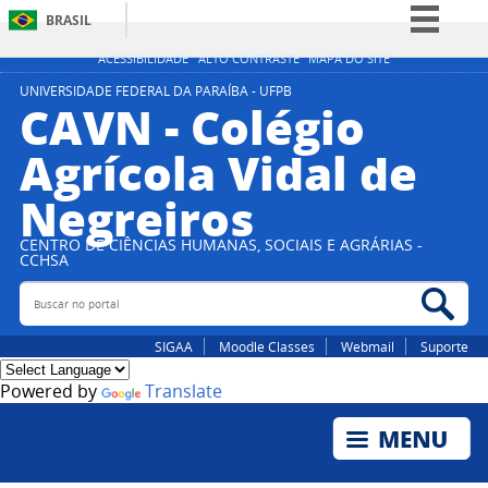
BRASIL
Simplifique!
ACESSIBILIDADE
ALTO CONTRASTE
MAPA DO SITE
Comunica BR
UNIVERSIDADE FEDERAL DA PARAÍBA - UFPB
CAVN - Colégio
Participe
Agrícola Vidal de
Acesso à informação
Negreiros
Legislação
Canais
CENTRO DE CIÊNCIAS HUMANAS, SOCIAIS E AGRÁRIAS -
CCHSA
Buscar no portal
Bus
SIGAA
Moodle Classes
Webmail
Suporte
Powered by
Translate