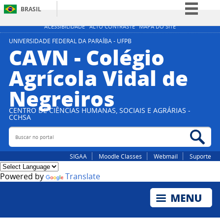
BRASIL
Simplifique!
ACESSIBILIDADE
ALTO CONTRASTE
MAPA DO SITE
Comunica BR
UNIVERSIDADE FEDERAL DA PARAÍBA - UFPB
CAVN - Colégio
Participe
Agrícola Vidal de
Acesso à informação
Negreiros
Legislação
Canais
CENTRO DE CIÊNCIAS HUMANAS, SOCIAIS E AGRÁRIAS -
CCHSA
Buscar no portal
Bus
SIGAA
Moodle Classes
Webmail
Suporte
Powered by
Translate