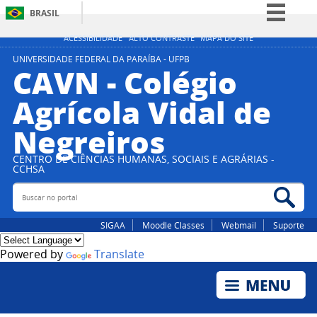
BRASIL
Simplifique!
ACESSIBILIDADE
ALTO CONTRASTE
MAPA DO SITE
Comunica BR
UNIVERSIDADE FEDERAL DA PARAÍBA - UFPB
CAVN - Colégio
Participe
Agrícola Vidal de
Acesso à informação
Negreiros
Legislação
Canais
CENTRO DE CIÊNCIAS HUMANAS, SOCIAIS E AGRÁRIAS -
CCHSA
Buscar no portal
Bus
SIGAA
Moodle Classes
Webmail
Suporte
Powered by
Translate